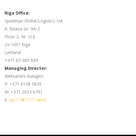
Riga Office:
Spedman Global Logistics SIA
A. Briana str. 9A-2
Floor 3, Nr. 316
LV-1001 Riga
Lettland
+371 67-385 839
Managing Director:
Aleksandrs Kulagins
P: +371 6138 5839
M: +371 2933 6791
E:
sa
***
@
*****
an.lv