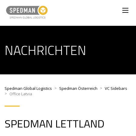
NACHRICHTEN
>
>
Spedman Global Logistics
Spedman Österreich
VC Sidebars
>
Office Latvia
SPEDMAN
LETTLAND