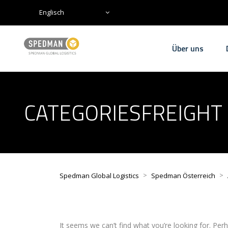
Englisch
Über uns
CATEGORIESFREIGHT
>
>
Spedman Global Logistics
Spedman Österreich
It seems we can’t find what you’re looking for. Per