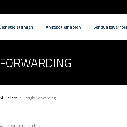
Dienstleistungen
Angebot einholen
Sendungsverfol
 FORWARDING
>
All Gallery
Freight Forwarding
haps searching can help.